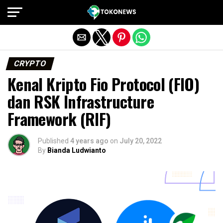
Exit mobile version
CRYPTO
Kenal Kripto Fio Protocol (FIO)
dan RSK Infrastructure
Framework (RIF)
Published
4 years ago
on
July 20, 2022
By
Bianda Ludwianto