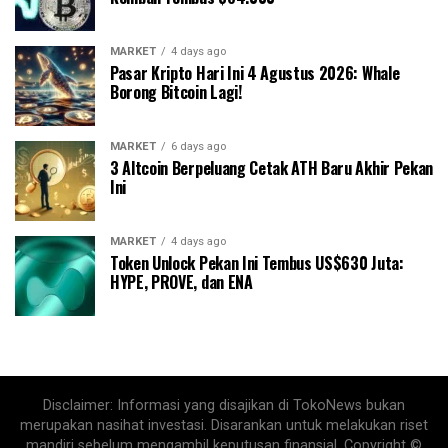
MARKET
4 days ago
Pasar Kripto Hari Ini 4 Agustus 2026: Whale
Borong Bitcoin Lagi!
MARKET
6 days ago
3 Altcoin Berpeluang Cetak ATH Baru Akhir Pekan
Ini
MARKET
4 days ago
Token Unlock Pekan Ini Tembus US$630 Juta:
HYPE, PROVE, dan ENA
Disclaimer: Informasi yang disajikan di TokoNews bukan
merupakan nasihat investasi. Disarankan untuk melakukan riset
mandiri sebelum mengambil keputusan finansial. Copyright ©