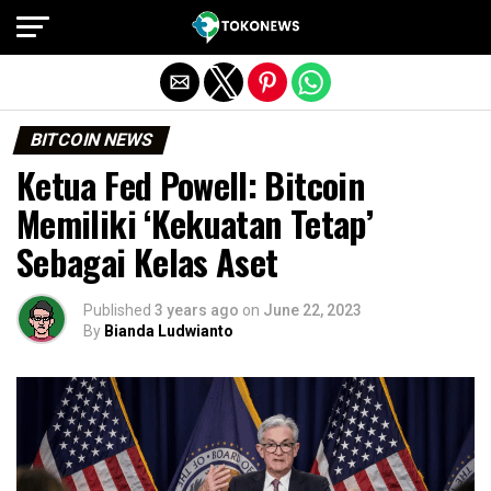
Exit mobile version
BITCOIN NEWS
Ketua Fed Powell: Bitcoin
Memiliki ‘Kekuatan Tetap’
Sebagai Kelas Aset
Published
3 years ago
on
June 22, 2023
By
Bianda Ludwianto