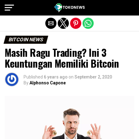
Exit mobile version
BITCOIN NEWS
Masih Ragu Trading? Ini 3
Keuntungan Memiliki Bitcoin
Published
6 years ago
on
September 2, 2020
By
Alphonso Capone