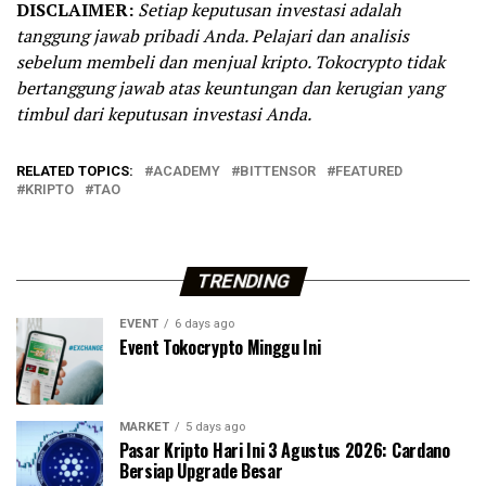
DISCLAIMER:
Setiap keputusan investasi adalah
tanggung jawab pribadi Anda. Pelajari dan analisis
sebelum membeli dan menjual kripto. Tokocrypto tidak
bertanggung jawab atas keuntungan dan kerugian yang
timbul dari keputusan investasi Anda.
RELATED TOPICS:
ACADEMY
BITTENSOR
FEATURED
KRIPTO
TAO
TRENDING
EVENT
6 days ago
Event Tokocrypto Minggu Ini
MARKET
5 days ago
Pasar Kripto Hari Ini 3 Agustus 2026: Cardano
Bersiap Upgrade Besar