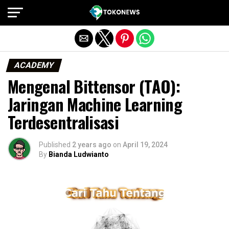
Exit mobile version
ACADEMY
Mengenal Bittensor (TAO):
Jaringan Machine Learning
Terdesentralisasi
Published
2 years ago
on
April 19, 2024
By
Bianda Ludwianto