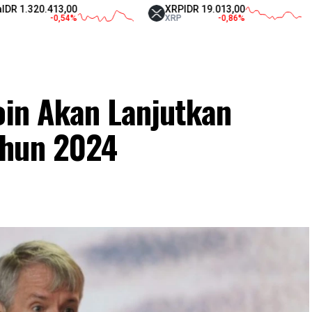
20.413,00
XRP
IDR 19.013,00
Tet
-0,54
%
XRP
-0,86
%
US
oin Akan Lanjutkan
ahun 2024