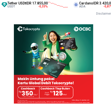
her USDt
IDR 17.855,00
Cardano
IDR 3.420,00
DT
-0,33
%
ADA
-0,87
%
Disclaimer