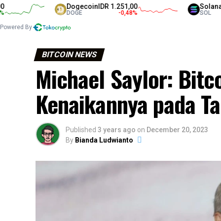
Dogecoin
IDR 1.251,00
Solana
IDR 1.3
DOGE
-0,48
%
SOL
Powered By
BITCOIN NEWS
Michael Saylor: Bitc
Kenaikannya pada T
Published
3 years ago
on
December 20, 2023
By
Bianda Ludwianto