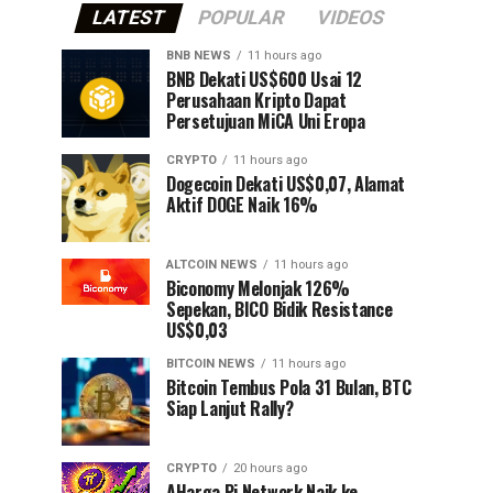
LATEST
POPULAR
VIDEOS
BNB NEWS
11 hours ago
BNB Dekati US$600 Usai 12
Perusahaan Kripto Dapat
Persetujuan MiCA Uni Eropa
CRYPTO
11 hours ago
Dogecoin Dekati US$0,07, Alamat
Aktif DOGE Naik 16%
ALTCOIN NEWS
11 hours ago
Biconomy Melonjak 126%
Sepekan, BICO Bidik Resistance
US$0,03
BITCOIN NEWS
11 hours ago
Bitcoin Tembus Pola 31 Bulan, BTC
Siap Lanjut Rally?
CRYPTO
20 hours ago
AHarga Pi Network Naik ke