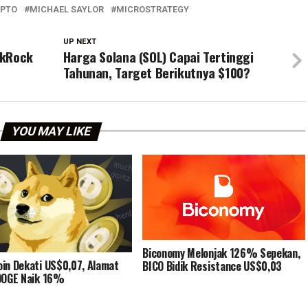
IPTO
MICHAEL SAYLOR
MICROSTRATEGY
UP NEXT
ckRock
Harga Solana (SOL) Capai Tertinggi
Tahunan, Target Berikutnya $100?
YOU MAY LIKE
Biconomy Melonjak 126% Sepekan,
in Dekati US$0,07, Alamat
BICO Bidik Resistance US$0,03
DOGE Naik 16%