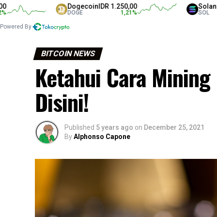
Dogecoin
IDR 1.250,00
Solana
IDR 1.324
DOGE
1,21
%
SOL
Powered By
BITCOIN NEWS
Ketahui Cara Mining 
Disini!
Published
5 years ago
on
December 25, 2021
By
Alphonso Capone