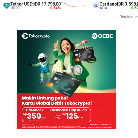
r USDt
IDR 17.798,00
Cardano
IDR 3.598,00
-0,54
%
ADA
0,62
%
Disclaimer