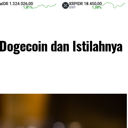
.026,00
XRP
IDR 18.450,00
Tethe
1,81
%
XRP
1,08
%
USDT
Dogecoin dan Istilahnya