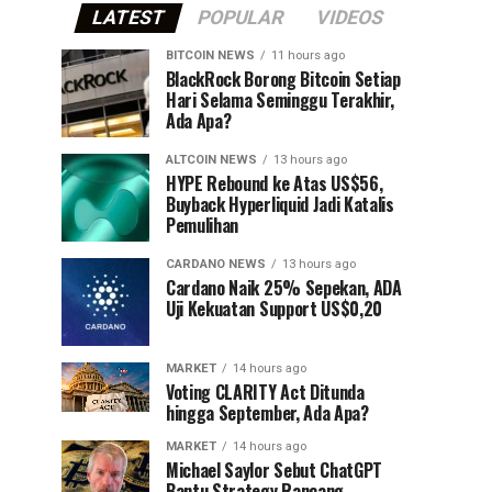
LATEST
POPULAR
VIDEOS
BITCOIN NEWS
11 hours ago
⁠BlackRock Borong Bitcoin Setiap
Hari Selama Seminggu Terakhir,
Ada Apa?
ALTCOIN NEWS
13 hours ago
HYPE Rebound ke Atas US$56,
Buyback Hyperliquid Jadi Katalis
Pemulihan
CARDANO NEWS
13 hours ago
Cardano Naik 25% Sepekan, ADA
Uji Kekuatan Support US$0,20
MARKET
14 hours ago
Voting CLARITY Act Ditunda
hingga September, Ada Apa?
MARKET
14 hours ago
Michael Saylor Sebut ChatGPT
Bantu Strategy Rancang