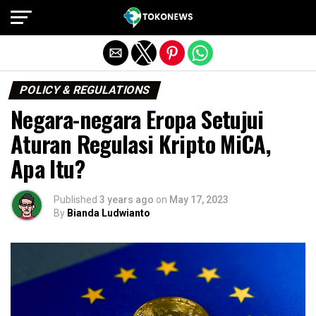
Exit mobile version
POLICY & REGULATIONS
Negara-negara Eropa Setujui
Aturan Regulasi Kripto MiCA,
Apa Itu?
Published
3 years ago
on
May 17, 2023
By
Bianda Ludwianto