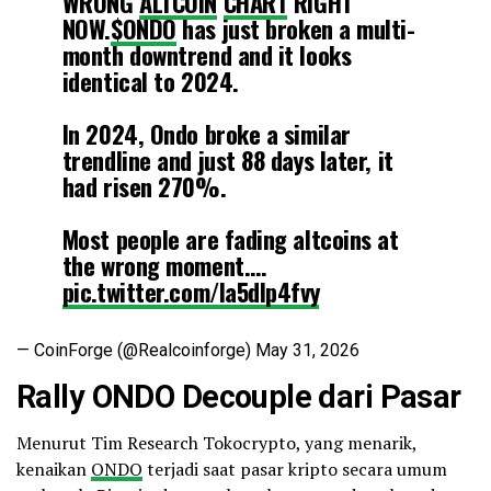
WRONG
ALTCOIN
CHART
RIGHT
NOW.
$ONDO
has just broken a multi-
month downtrend and it looks
identical to 2024.
In 2024, Ondo broke a similar
trendline and just 88 days later, it
had risen 270%.
Most people are fading altcoins at
the wrong moment.…
pic.twitter.com/Ia5dlp4fvy
— CoinForge (@Realcoinforge)
May 31, 2026
Rally ONDO Decouple dari Pasar
Menurut Tim Research Tokocrypto, yang menarik,
kenaikan
ONDO
terjadi saat pasar kripto secara umum