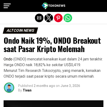
Exit mobile version
ALTCOIN NEWS
Ondo Naik 19%, ONDO Breakout
saat Pasar Kripto Melemah
Ondo
(ONDO) mencatat kenaikan kuat dalam 24 jam terakhir.
Harga ONDO naik 18,82% ke sekitar US$0,419.
Menurut Tim Research Tokocrypto, yang menarik, kenaikan
ONDO terjadi saat pasar kripto secara umum melemah.
Published
2 months ago
on
June 3, 2026
By
Tivan