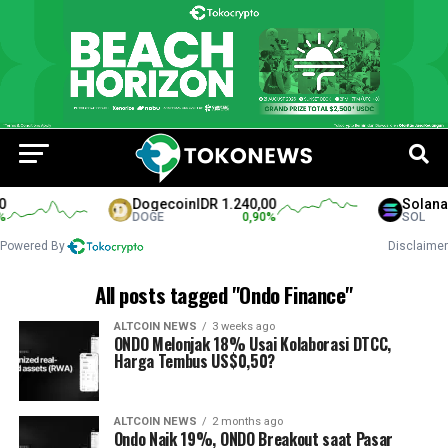
Dogecoin
IDR 1.240,00
Solana
ID
DOGE
0,90
%
SOL
Powered By
Disclaimer
All posts tagged "Ondo Finance"
ALTCOIN NEWS
3 weeks ago
ONDO Melonjak 18% Usai Kolaborasi DTCC,
Harga Tembus US$0,50?
ALTCOIN NEWS
2 months ago
Ondo Naik 19%, ONDO Breakout saat Pasar