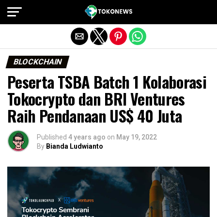
Exit mobile version
BLOCKCHAIN
Peserta TSBA Batch 1 Kolaborasi
Tokocrypto dan BRI Ventures
Raih Pendanaan US$ 40 Juta
Published
4 years ago
on
May 19, 2022
By
Bianda Ludwianto