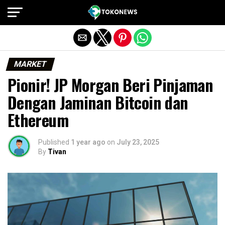
Exit mobile version
MARKET
Pionir! JP Morgan Beri Pinjaman
Dengan Jaminan Bitcoin dan
Ethereum
Published
1 year ago
on
July 23, 2025
By
Tivan