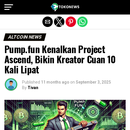
Exit mobile version
ALTCOIN NEWS
Pump.fun Kenalkan Project
Ascend, Bikin Kreator Cuan 10
Kali Lipat
Published
11 months ago
on
September 3, 2025
By
Tivan