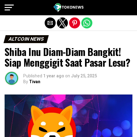
Exit mobile version
ALTCOIN NEWS
Shiba Inu Diam-Diam Bangkit!
Siap Menggigit Saat Pasar Lesu?
Published
1 year ago
on
July 25, 2025
By
Tivan