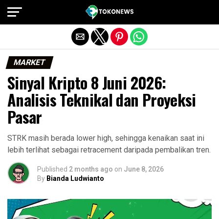
Exit mobile version
MARKET
Sinyal Kripto 8 Juni 2026:
Analisis Teknikal dan Proyeksi
Pasar
STRK masih berada lower high, sehingga kenaikan saat ini
lebih terlihat sebagai retracement daripada pembalikan tren.
Published
2 months ago
on
June 8, 2026
By
Bianda Ludwianto