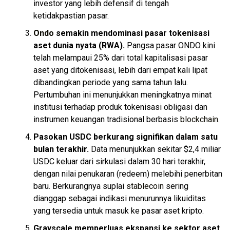
investor yang lebih defensif di tengah
ketidakpastian pasar.
Ondo
semakin mendominasi pasar tokenisasi
aset dunia nyata (RWA).
Pangsa pasar ONDO kini
telah melampaui 25% dari total kapitalisasi pasar
aset yang ditokenisasi, lebih dari empat kali lipat
dibandingkan periode yang sama tahun lalu.
Pertumbuhan ini menunjukkan meningkatnya minat
institusi terhadap produk tokenisasi obligasi dan
instrumen keuangan tradisional berbasis
blockchain
.
Pasokan USDC berkurang signifikan dalam satu
bulan terakhir.
Data menunjukkan sekitar $2,4 miliar
USDC keluar dari sirkulasi dalam 30 hari terakhir,
dengan nilai penukaran (redeem) melebihi penerbitan
baru. Berkurangnya suplai
stablecoin
sering
dianggap sebagai indikasi menurunnya likuiditas
yang tersedia untuk masuk ke pasar aset kripto.
Grayscale memperluas ekspansi ke sektor aset