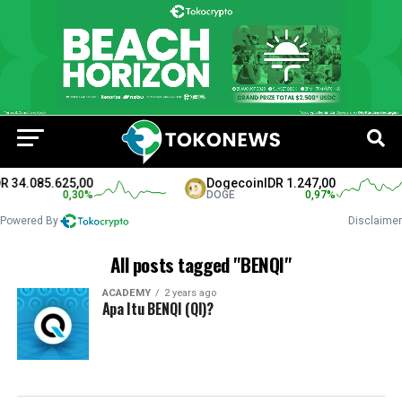
 34.085.625,00
Dogecoin
IDR 1.247,00
0,30
%
DOGE
0,97
%
Powered By
Disclaimer
All posts tagged "BENQI"
ACADEMY
2 years ago
Apa Itu BENQI (QI)?