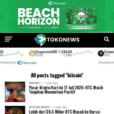
Dogecoin
IDR 1.244,00
Solana
I
DOGE
1,14
%
SOL
Powered By
Disclaimer
All posts tagged "bitcoin"
MARKET
1 year ago
Pasar Kripto Hari Ini 17 Juli 2025: BTC Masih
Tunjukan Momentum Positif
BITCOIN NEWS
1 year ago
Lebih dari $9,4 Miliar BTC Masuk ke Bursa: