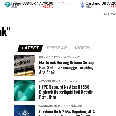
Tether USDt
IDR 17.790,00
Cardano
IDR 3.520,00
USDT
-0,25
%
ADA
-2,44
%
Disclaimer
nk"
LATEST
POPULAR
VIDEOS
BITCOIN NEWS
2 hours ago
⁠Blackrock Borong Bitcoin Setiap
Hari Selama Seminggu Terakhir,
Ada Apa?
ALTCOIN NEWS
4 hours ago
HYPE Rebound ke Atas US$56,
Buyback Hyperliquid Jadi Katalis
Pemulihan
CARDANO NEWS
4 hours ago
Cardano Naik 25% Sepekan, ADA