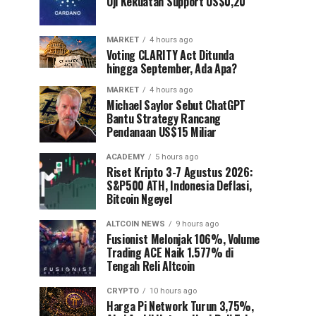
Uji Kekuatan Support US$0,20
MARKET
4 hours ago
Voting CLARITY Act Ditunda
hingga September, Ada Apa?
MARKET
4 hours ago
Michael Saylor Sebut ChatGPT
Bantu Strategy Rancang
Pendanaan US$15 Miliar
ACADEMY
5 hours ago
Riset Kripto 3-7 Agustus 2026:
S&P500 ATH, Indonesia Deflasi,
Bitcoin Ngeyel
ALTCOIN NEWS
9 hours ago
Fusionist Melonjak 106%, Volume
Trading ACE Naik 1.577% di
Tengah Reli Altcoin
CRYPTO
10 hours ago
Harga Pi Network Turun 3,75%,