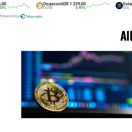
Dogecoin
IDR 1.239,00
Solana
I
DOGE
0,90
%
SOL
Powered By
Al