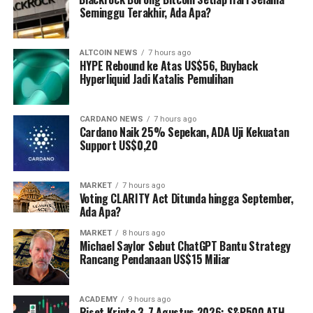
Seminggu Terakhir, Ada Apa?
ALTCOIN NEWS
7 hours ago
HYPE Rebound ke Atas US$56, Buyback
Hyperliquid Jadi Katalis Pemulihan
CARDANO NEWS
7 hours ago
Cardano Naik 25% Sepekan, ADA Uji Kekuatan
Support US$0,20
MARKET
7 hours ago
Voting CLARITY Act Ditunda hingga September,
Ada Apa?
MARKET
8 hours ago
Michael Saylor Sebut ChatGPT Bantu Strategy
Rancang Pendanaan US$15 Miliar
ACADEMY
9 hours ago
Riset Kripto 3-7 Agustus 2026: S&P500 ATH,