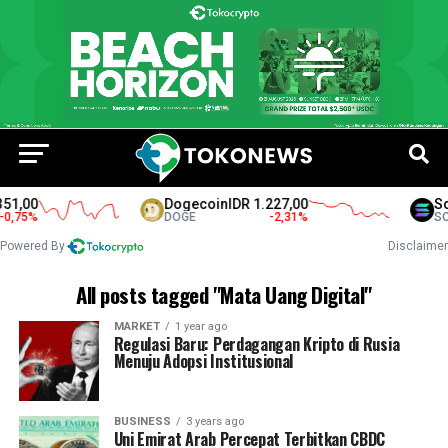
1,00
Dogecoin
IDR 1.227,00
Sol
,75
%
DOGE
-2,31
%
SOL
Powered By
Disclaimer
All posts tagged "Mata Uang Digital"
MARKET
1 year ago
Regulasi Baru: Perdagangan Kripto di Rusia
Menuju Adopsi Institusional
BUSINESS
3 years ago
Uni Emirat Arab Percepat Terbitkan CBDC