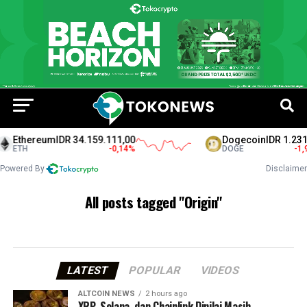
Ethereum
IDR 34.159.111,00
Dogecoin
IDR 1.231,
ETH
-0,14
%
DOGE
-1,9
Powered By
Disclaimer
All posts tagged "Origin"
LATEST
POPULAR
VIDEOS
ALTCOIN NEWS
2 hours ago
XRP, Solana, dan Chainlink Dinilai Masih