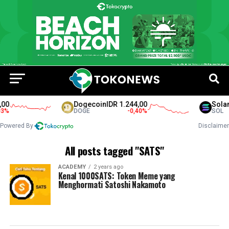
00
Dogecoin
IDR 1.244,00
Solan
%
DOGE
-0,40
%
SOL
Powered By
Disclaimer
All posts tagged "SATS"
ACADEMY
2 years ago
Kenal 1000SATS: Token Meme yang
Menghormati Satoshi Nakamoto