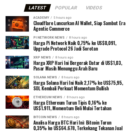
LATEST
POPULAR
VIDEOS
ACADEMY
5 hours ago
Cloudflare Luncurkan AI Wallet, Siap Sambut Era
Agentic Commerce
PI NETWORK NEWS
8 hours ago
Harga Pi Network Naik 0,75% ke US$0,091,
Upgrade Protocol 26 Jadi Sorotan
XRP NEWS
8 hours ago
Harga XRP Hari Ini Bergerak Datar di US$1,03,
Pasar Masih Menunggu Arah Baru
SOLANA NEWS
8 hours ago
Harga Solana Hari Ini Naik 2,17% ke US$75,95,
SOL Kembali Perkuat Momentum Bullish
ETHEREUM NEWS
8 hours ago
Harga Ethereum Turun Tipis 0,16% ke
US$1.911, Momentum Beli Mulai Tertahan
BITCOIN NEWS
8 hours ago
Analisa Harga BTC Hari Ini: Bitcoin Turun
0,35% ke US$64.678, Terkekang Tekanan Jual