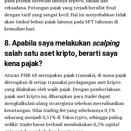
pada produk investasi lainnya seperti, saham dan
reksadana. Potongan pajak yang terjadi bersifat final
dengan tarif yang sangat kecil. Hal ini menyebabkan tidak
akan timbul beban pajak lainnya pada SPT tahunan di
kemudian hari.
8. Apabila saya melakukan
scalping
salah satu aset kripto, berarti saya
kena pajak?
Aturan PMK 68 merupakan pajak transaksi, di mana pajak
diterapkan di setiap transaksi perdagangan aset kripto
yang dilakukan oleh wajib pajak. Dengan pemberlakuan
pajak aset kripto ini, diharapkan para
trader
dapat
mengkalkulasi ulang strateginya sebelum merealisasikan
keuntungan. Nilai
trading fee
yang sebelumnya 0,1%
sekarang menjadi 0,31% di Tokocrypto, sehingga paling
sedikit
trader
harus berhasil membukukan 0,5%
capital