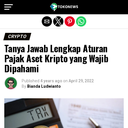
Exit mobile version
CRYPTO
Tanya Jawab Lengkap Aturan
Pajak Aset Kripto yang Wajib
Dipahami
Published
4 years ago
on
April 29, 2022
By
Bianda Ludwianto