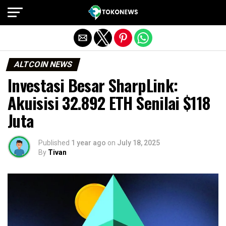
Exit mobile version
ALTCOIN NEWS
Investasi Besar SharpLink:
Akuisisi 32.892 ETH Senilai $118
Juta
Published
1 year ago
on
July 18, 2025
By
Tivan