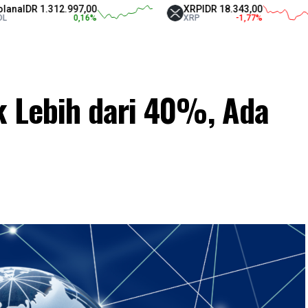
 1.312.997,00
XRP
IDR 18.343,00
0,16
%
XRP
-1,77
%
k Lebih dari 40%, Ada