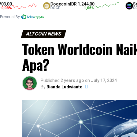
Dogecoin
IDR 1.244,00
Solana
IDR
DOGE
1,06
%
SOL
Powered By
ALTCOIN NEWS
Token Worldcoin Nai
Apa?
Published
2 years ago
on
July 17, 2024
By
Bianda Ludwianto