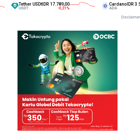
Tether USDt
IDR 17.789,00
Cardano
IDR 3.527,00
USDT
-0,21
%
ADA
-4,34
%
Disclaimer