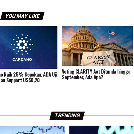
YOU MAY LIKE
Voting CLARITY Act Ditunda hingga
o Naik 25% Sepekan, ADA Uji
September, Ada Apa?
an Support US$0,20
TRENDING