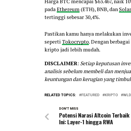
Harga BTC mencapai $63.467, naik 10
pada
Ethereum
(ETH), BNB, dan
Sola
tertinggi sebesar 30,4%.
Pastikan kamu hanya melakukan inves
seperti
Tokocrypto
. Dengan berbagai
kripto jadi lebih mudah.
DISCLAIMER
:
Setiap keputusan inve
analisis sebelum membeli dan menjual
keuntungan dan kerugian yang timbul 
RELATED TOPICS:
FEATURED
KRIPTO
WLD
DON'T MISS
Potensi Narasi Altcoin Terbaik
Ini: Layer-1 hingga RWA