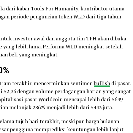
a dari kabar Tools For Humanity, kontributor utama
an periode penguncian token WLD dari tiga tahun
untuk investor awal dan anggota tim TFH akan dibuka
ode yang lebih lama. Performa WLD meningkat setelah
an beli yang meningkat.
40%
4 jam terakhir, mencerminkan sentimen
bullish
di pasar.
 $2,36 dengan volume perdagangan harian yang sangat
 kapitalisasi pasar Worldcoin mencapai lebih dari $649
ian melonjak 286% menjadi lebih dari $443 juta.
lama tujuh hari terakhir, meskipun harga bulanan
esar pengguna memprediksi keuntungan lebih lanjut