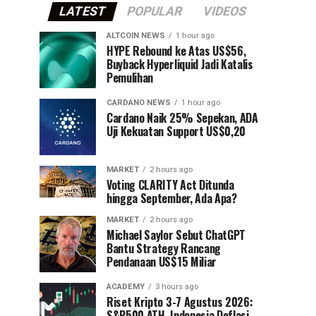
LATEST
POPULAR
VIDEOS
ALTCOIN NEWS
1 hour ago
HYPE Rebound ke Atas US$56,
Buyback Hyperliquid Jadi Katalis
Pemulihan
CARDANO NEWS
1 hour ago
Cardano Naik 25% Sepekan, ADA
Uji Kekuatan Support US$0,20
MARKET
2 hours ago
Voting CLARITY Act Ditunda
hingga September, Ada Apa?
MARKET
2 hours ago
Michael Saylor Sebut ChatGPT
Bantu Strategy Rancang
Pendanaan US$15 Miliar
ACADEMY
3 hours ago
Riset Kripto 3-7 Agustus 2026:
S&P500 ATH, Indonesia Deflasi,