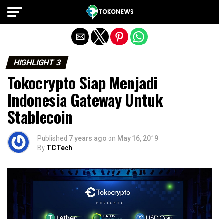
Exit mobile version
HIGHLIGHT 3
Tokocrypto Siap Menjadi
Indonesia Gateway Untuk
Stablecoin
Published
7 years ago
on
May 16, 2019
By
TCTech