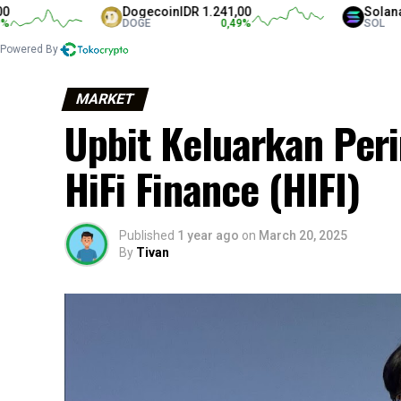
Dogecoin
IDR 1.241,00
Solana
IDR 1.
DOGE
0,49
%
SOL
Powered By
MARKET
Upbit Keluarkan Per
HiFi Finance (HIFI)
Published
1 year ago
on
March 20, 2025
By
Tivan