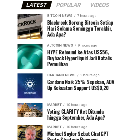
LATEST
POPULAR
VIDEOS
BITCOIN NEWS
7 hours ago
⁠Blackrock Borong Bitcoin Setiap
Hari Selama Seminggu Terakhir,
Ada Apa?
ALTCOIN NEWS
9 hours ago
HYPE Rebound ke Atas US$56,
Buyback Hyperliquid Jadi Katalis
Pemulihan
CARDANO NEWS
9 hours ago
Cardano Naik 25% Sepekan, ADA
Uji Kekuatan Support US$0,20
MARKET
10 hours ago
Voting CLARITY Act Ditunda
hingga September, Ada Apa?
MARKET
10 hours ago
Michael Saylor Sebut ChatGPT
Bantu Strategy Rancang