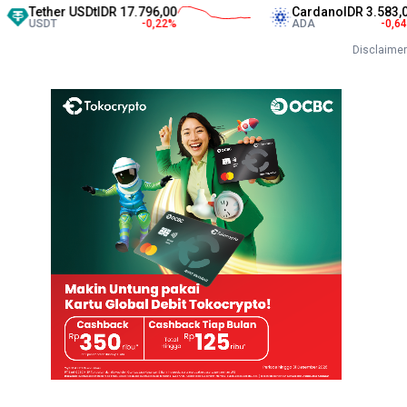
ther USDt
IDR 17.796,00
Cardano
IDR 3.583,00
DT
-0,22
%
ADA
-0,64
%
Disclaimer