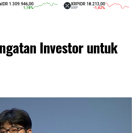
309.946,00
XRP
IDR 18.213,00
Te
1,18
%
XRP
-1,42
%
US
ingatan Investor untuk