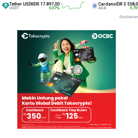
her USDt
IDR 17.897,00
Cardano
IDR 3.558,00
DT
0,07
%
ADA
5,70
%
Disclaimer