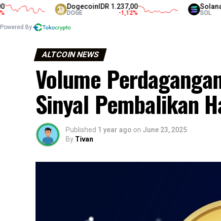
Dogecoin
IDR 1.237,00
Solana
IDR 1.2
DOGE
-1,12
%
SOL
Powered By
ALTCOIN NEWS
Volume Perdagangan 
Sinyal Pembalikan H
Published
1 year ago
on
June 23, 2025
By
Tivan