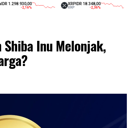
98.930,00
XRP
IDR 18.348,00
Tet
-2,16
%
XRP
-2,36
%
US
Shiba Inu Melonjak,
arga?