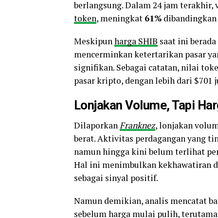
berlangsung. Dalam 24 jam terakhir,
token
, meningkat
61%
dibandingkan 
Meskipun
harga SHIB
saat ini berada
mencerminkan ketertarikan pasar yan
signifikan. Sebagai catatan, nilai tok
pasar kripto, dengan lebih dari $701 j
Lonjakan Volume, Tapi Ha
Dilaporkan
Franknez
, lonjakan volu
berat. Aktivitas perdagangan yang t
namun hingga kini belum terlihat p
Hal ini menimbulkan kekhawatiran d
sebagai sinyal positif.
Namun demikian, analis mencatat bah
sebelum harga mulai pulih, terutama