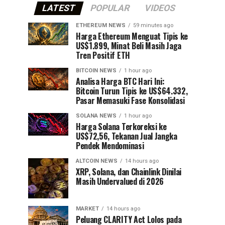
LATEST
POPULAR
VIDEOS
ETHEREUM NEWS
59 minutes ago
Harga Ethereum Menguat Tipis ke
US$1.899, Minat Beli Masih Jaga
Tren Positif ETH
BITCOIN NEWS
1 hour ago
Analisa Harga BTC Hari Ini:
Bitcoin Turun Tipis ke US$64.332,
Pasar Memasuki Fase Konsolidasi
SOLANA NEWS
1 hour ago
Harga Solana Terkoreksi ke
US$72,56, Tekanan Jual Jangka
Pendek Mendominasi
ALTCOIN NEWS
14 hours ago
XRP, Solana, dan Chainlink Dinilai
Masih Undervalued di 2026
MARKET
14 hours ago
Peluang CLARITY Act Lolos pada