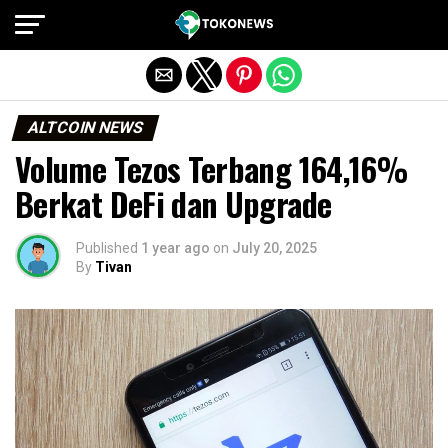
Exit mobile version
ALTCOIN NEWS
Volume Tezos Terbang 164,16%
Berkat DeFi dan Upgrade
Published
1 year ago
on
July 20, 2025
By
Tivan