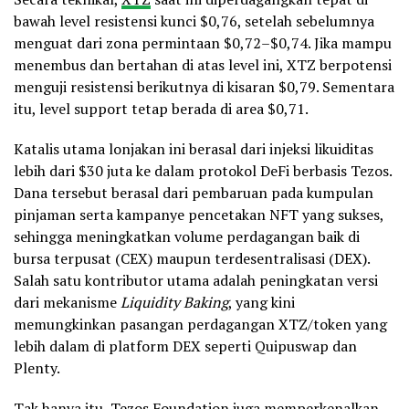
bawah level resistensi kunci $0,76, setelah sebelumnya
menguat dari zona permintaan $0,72–$0,74. Jika mampu
menembus dan bertahan di atas level ini, XTZ berpotensi
menguji resistensi berikutnya di kisaran $0,79. Sementara
itu, level support tetap berada di area $0,71.
Katalis utama lonjakan ini berasal dari injeksi likuiditas
lebih dari $30 juta ke dalam protokol DeFi berbasis Tezos.
Dana tersebut berasal dari pembaruan pada kumpulan
pinjaman serta kampanye pencetakan NFT yang sukses,
sehingga meningkatkan volume perdagangan baik di
bursa terpusat (CEX) maupun terdesentralisasi (DEX).
Salah satu kontributor utama adalah peningkatan versi
dari mekanisme
Liquidity Baking
, yang kini
memungkinkan pasangan perdagangan XTZ/token yang
lebih dalam di platform DEX seperti Quipuswap dan
Plenty.
Tak hanya itu, Tezos Foundation juga memperkenalkan