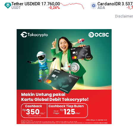
Tether USDt
IDR 17.760,00
Cardano
IDR 3.537,00
USDT
-0,24
%
ADA
-1,75
%
Disclaimer