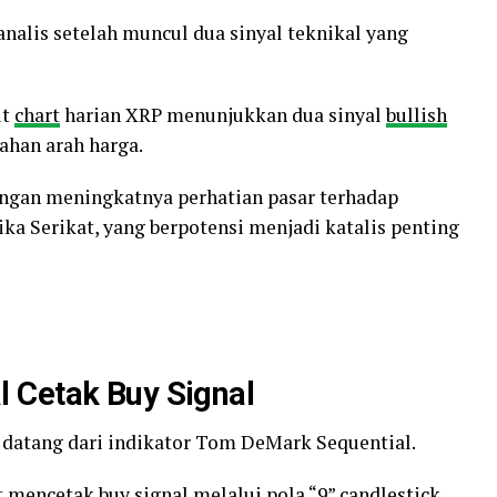
nalis setelah muncul dua sinyal teknikal yang
ut
chart
harian XRP menunjukkan dua sinyal
bullish
ahan arah harga.
ngan meningkatnya perhatian pasar terhadap
ka Serikat, yang berpotensi menjadi katalis penting
l Cetak
Buy
Signal
a datang dari indikator Tom DeMark Sequential.
 mencetak buy signal melalui pola “9” candlestick.