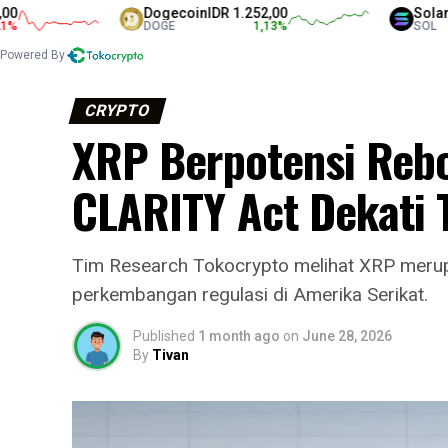
Dogecoin
IDR 1.252,00
Solana
IDR 
DOGE
1,13
%
SOL
Powered By
CRYPTO
XRP Berpotensi Rebou
CLARITY Act Dekati T
Tim Research Tokocrypto melihat XRP merupa
perkembangan regulasi di Amerika Serikat.
Published
1 month ago
on
June 28, 2026
By
Tivan