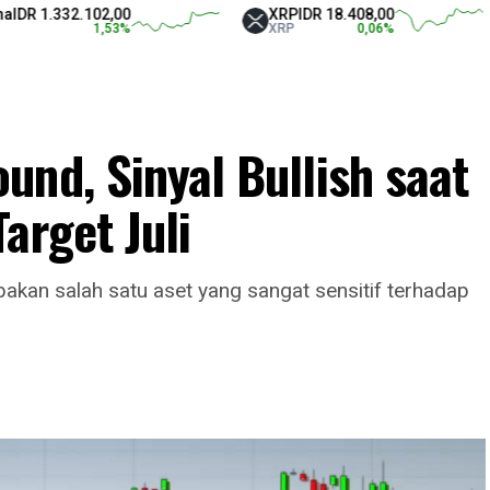
1.332.102,00
XRP
IDR 18.408,00
1,53
%
XRP
0,06
%
nd, Sinyal Bullish saat
arget Juli
kan salah satu aset yang sangat sensitif terhadap