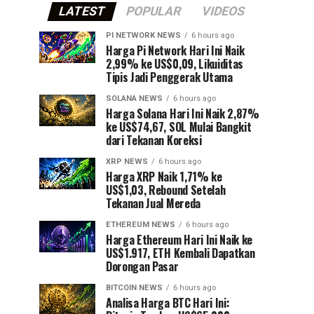
LATEST
POPULAR
VIDEOS
PI NETWORK NEWS
6 hours ago
Harga Pi Network Hari Ini Naik
2,99% ke US$0,09, Likuiditas
Tipis Jadi Penggerak Utama
SOLANA NEWS
6 hours ago
Harga Solana Hari Ini Naik 2,87%
ke US$74,67, SOL Mulai Bangkit
dari Tekanan Koreksi
XRP NEWS
6 hours ago
Harga XRP Naik 1,71% ke
US$1,03, Rebound Setelah
Tekanan Jual Mereda
ETHEREUM NEWS
6 hours ago
Harga Ethereum Hari Ini Naik ke
US$1.917, ETH Kembali Dapatkan
Dorongan Pasar
BITCOIN NEWS
6 hours ago
Analisa Harga BTC Hari Ini: