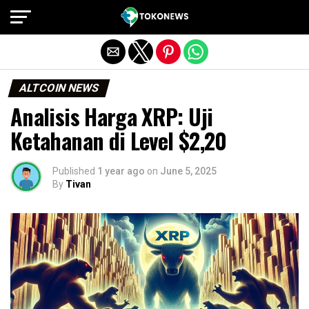
Exit mobile version
ALTCOIN NEWS
Analisis Harga XRP: Uji
Ketahanan di Level $2,20
Published
1 year ago
on
June 5, 2025
By
Tivan