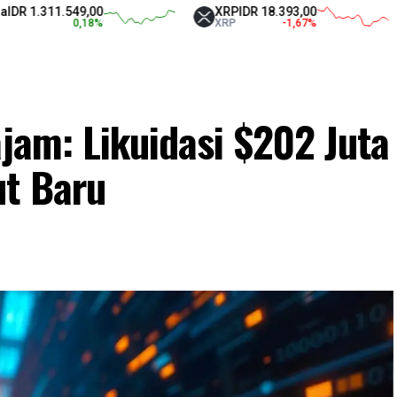
11.549,00
XRP
IDR 18.393,00
Tet
0,18
%
XRP
-1,67
%
US
ajam: Likuidasi $202 Juta
ut Baru