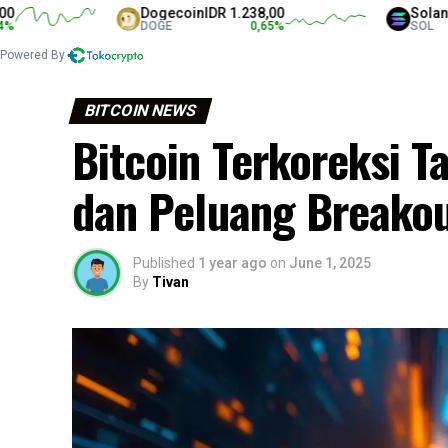
Dogecoin
IDR 1.238,00
Solana
IDR 1.3
DOGE
0,65
%
SOL
Powered By
BITCOIN NEWS
Bitcoin Terkoreksi T
dan Peluang Breako
Published
1 year ago
on
June 1, 2025
By
Tivan