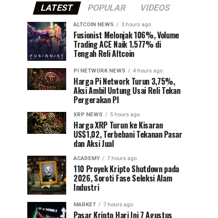
LATEST
POPULAR
VIDEOS
ALTCOIN NEWS
3 hours ago
Fusionist Melonjak 106%, Volume
Trading ACE Naik 1.577% di
Tengah Reli Altcoin
PI NETWORK NEWS
4 hours ago
Harga Pi Network Turun 3,75%,
Aksi Ambil Untung Usai Reli Tekan
Pergerakan PI
XRP NEWS
5 hours ago
Harga XRP Turun ke Kisaran
US$1,02, Terbebani Tekanan Pasar
dan Aksi Jual
ACADEMY
7 hours ago
110 Proyek Kripto Shutdown pada
2026, Soroti Fase Seleksi Alam
Industri
MARKET
7 hours ago
Pasar Kripto Hari Ini 7 Agustus