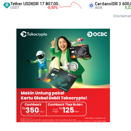
her USDt
IDR 17.807,00
Cardano
IDR 3.600,00
DT
-0,30
%
ADA
5,23
%
Disclaimer