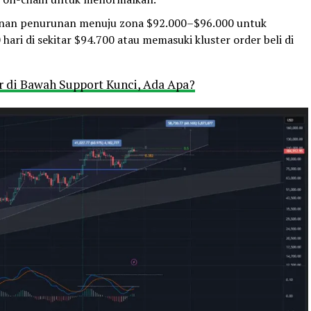
nan penurunan menuju zona $92.000–$96.000 untuk
hari di sekitar $94.700 atau memasuki kluster order beli di
ir di Bawah Support Kunci, Ada Apa?