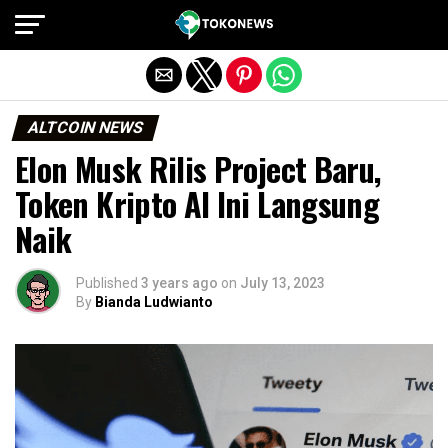
Exit mobile version
ALTCOIN NEWS
Elon Musk Rilis Project Baru,
Token Kripto AI Ini Langsung
Naik
Published
3 years ago
on
July 13, 2023
By
Bianda Ludwianto