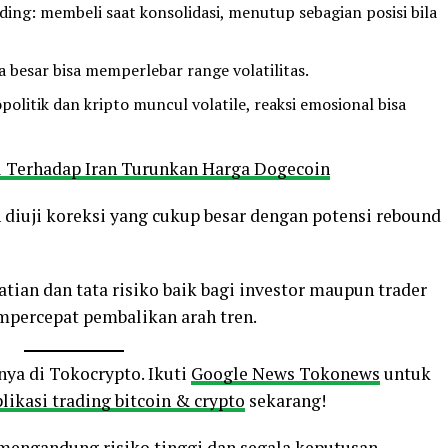
ing: membeli saat konsolidasi, menutup sebagian posisi bila
a besar bisa memperlebar range volatilitas.
politik dan kripto muncul volatile, reaksi emosional bisa
el Terhadap Iran Turunkan Harga Dogecoin
 diuji koreksi yang cukup besar dengan potensi rebound
atian dan tata risiko baik bagi investor maupun trader
mpercepat pembalikan arah tren.
nya di Tokocrypto. Ikuti
Google News Tokonews
untuk
likasi trading bitcoin & crypto
sekarang!
o mengandung risiko tinggi dan segala keputusan