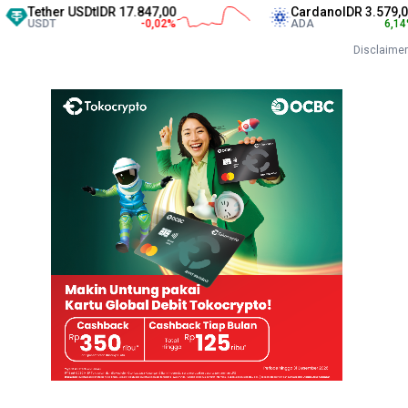
her USDt
IDR 17.847,00
Cardano
IDR 3.579,00
T
-0,02
%
ADA
6,14
%
Disclaimer