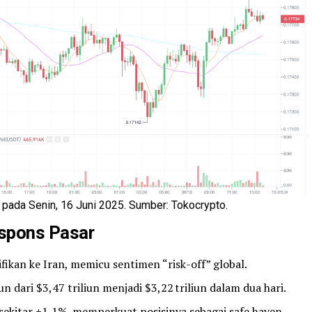
ada Senin, 16 Juni 2025. Sumber: Tokocrypto.
spons Pasar
fikan ke Iran, memicu sentimen “risk-off” global.
un dari $3,47 triliun menjadi $3,22 triliun dalam dua hari.
sekitar +1,1%, memperkuat posisinya sebagai safe haven