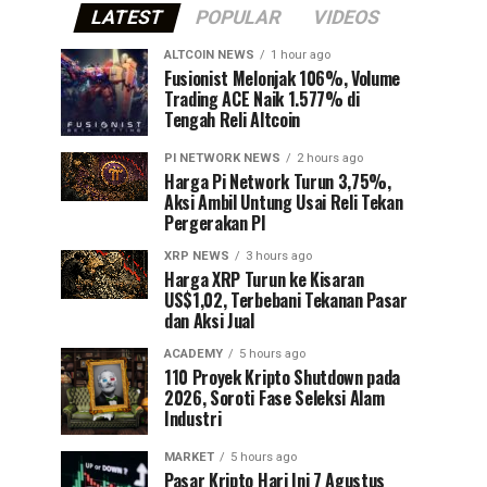
LATEST
POPULAR
VIDEOS
ALTCOIN NEWS
1 hour ago
Fusionist Melonjak 106%, Volume
Trading ACE Naik 1.577% di
Tengah Reli Altcoin
PI NETWORK NEWS
2 hours ago
Harga Pi Network Turun 3,75%,
Aksi Ambil Untung Usai Reli Tekan
Pergerakan PI
XRP NEWS
3 hours ago
Harga XRP Turun ke Kisaran
US$1,02, Terbebani Tekanan Pasar
dan Aksi Jual
ACADEMY
5 hours ago
110 Proyek Kripto Shutdown pada
2026, Soroti Fase Seleksi Alam
Industri
MARKET
5 hours ago
Pasar Kripto Hari Ini 7 Agustus