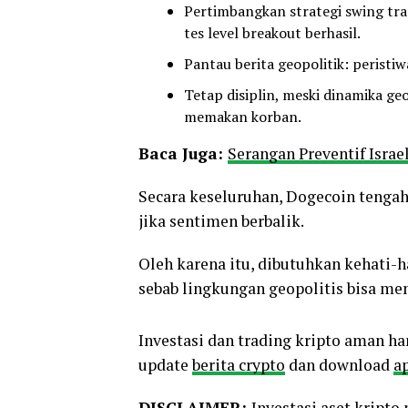
Pertimbangkan strategi swing trad
tes level breakout berhasil.
Pantau berita geopolitik: peristiw
Tetap disiplin, meski dinamika geo
memakan korban.
Baca Juga:
Serangan Preventif Isra
Secara keseluruhan, Dogecoin tengah
jika sentimen berbalik.
Oleh karena itu, dibutuhkan kehati-h
sebab lingkungan geopolitis bisa me
Investasi dan trading kripto aman ha
update
berita crypto
dan download
ap
DISCLAIMER:
Investasi aset kript