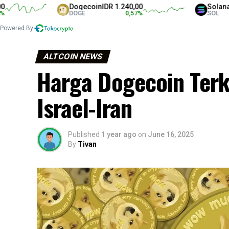
Dogecoin
IDR 1.240,00
Solana
IDR 1.3
DOGE
0,57
%
SOL
Powered By
ALTCOIN NEWS
Harga Dogecoin Terk
Israel-Iran
Published
1 year ago
on
June 16, 2025
By
Tivan