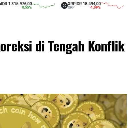
15.976,00
XRP
IDR 18.494,00
Tet
0,55
%
XRP
-1,09
%
USD
oreksi di Tengah Konflik