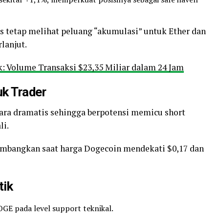
 tetap melihat peluang “akumulasi” untuk Ether dan
rlanjut.
 Volume Transaksi $23,35 Miliar dalam 24 Jam
uk Trader
ra dramatis sehingga berpotensi memicu short
li.
rtimbangkan saat harga Dogecoin mendekati $0,17 dan
tik
GE pada level support teknikal.