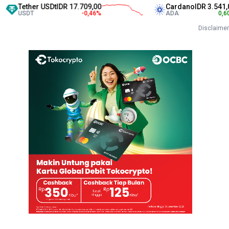
ther USDt
IDR 17.709,00
Cardano
IDR 3.541,00
DT
-0,46
%
ADA
0,60
%
Disclaimer