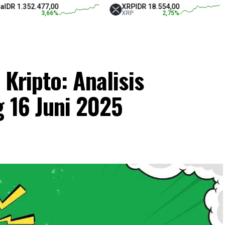
352.477,00
XRP
IDR 18.554,00
Te
3,66
%
XRP
2,75
%
US
Kripto: Analisis
 16 Juni 2025