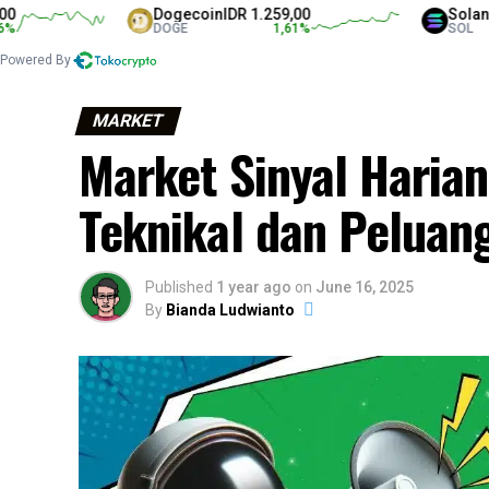
Dogecoin
IDR 1.259,00
Solana
IDR 1.
DOGE
1,61
%
SOL
Powered By
MARKET
Market Sinyal Harian 
Teknikal dan Peluang
Published
1 year ago
on
June 16, 2025
By
Bianda Ludwianto