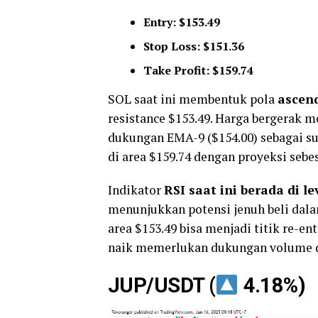
Entry: $153.49
Stop Loss: $151.36
Take Profit: $159.74
SOL saat ini membentuk pola
ascen
resistance $153.49. Harga bergerak
dukungan EMA-9 ($154.00) sebagai su
di area $159.74 dengan proyeksi sebe
Indikator
RSI saat ini berada di le
menunjukkan potensi jenuh beli dalam
area $153.49 bisa menjadi titik re-en
naik memerlukan dukungan volume da
JUP/USDT (
4.18%)