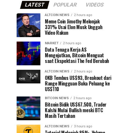
LATEST
POPULAR
VIDEOS
ALTCOIN NEWS
2 hours ago
Meme Coin Jimothy Melonjak
331% Usai Elon Musk Unggah
Video Rakun
MARKET
2 hours ago
Data Tenaga Kerja AS
Mengejutkan, Bitcoin Menguat
saat Ekspektasi The Fed Berubah
ALTCOIN NEWS
2 hours ago
OKB Tembus US$93, Breakout dari
Range Mingguan Buka Peluang ke
US$110
BITCOIN NEWS
2 hours ago
Bitcoin Bidik US$67.500, Trader
Kalshi Mulai Bullish meski BTC
Masih Tertahan
ALTCOIN NEWS
3 hours ago
Tutorial Melonjak 85%, Volume