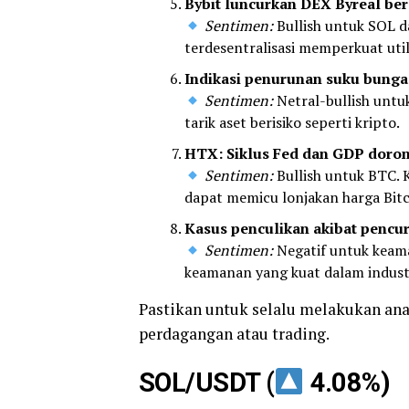
Bybit luncurkan DEX Byreal be
Sentimen:
Bullish untuk SOL d
terdesentralisasi memperkuat util
Indikasi penurunan suku bunga d
Sentimen:
Netral-bullish untuk
tarik aset berisiko seperti kripto.
HTX: Siklus Fed dan GDP doro
Sentimen:
Bullish untuk BTC. 
dapat memicu lonjakan harga Bitc
Kasus penculikan akibat pencuri
Sentimen:
Negatif untuk keama
keamanan yang kuat dalam industr
Pastikan untuk selalu melakukan an
perdagangan atau trading.
SOL/USDT (
4.08%)