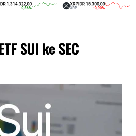
4.322,00
XRP
IDR 18.300,00
Teth
0,86
%
XRP
-0,90
%
USD
ETF SUI ke SEC