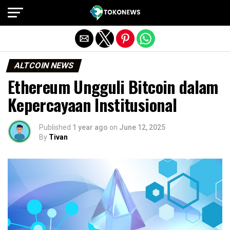
Exit mobile version
ALTCOIN NEWS
Ethereum Ungguli Bitcoin dalam
Kepercayaan Institusional
Published
1 year ago
on
June 12, 2025
By
Tivan