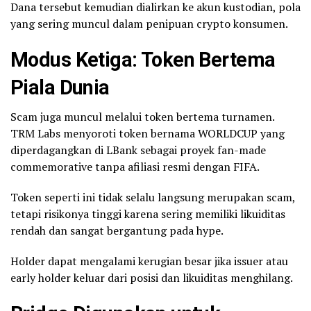
Dana tersebut kemudian dialirkan ke akun kustodian, pola
yang sering muncul dalam penipuan crypto konsumen.
Modus Ketiga:
Token
Bertema
Piala Dunia
Scam juga muncul melalui token bertema turnamen.
TRM Labs menyoroti token bernama WORLDCUP yang
diperdagangkan di LBank sebagai proyek fan-made
commemorative tanpa afiliasi resmi dengan FIFA.
Token seperti ini tidak selalu langsung merupakan scam,
tetapi risikonya tinggi karena sering memiliki likuiditas
rendah dan sangat bergantung pada hype.
Holder dapat mengalami kerugian besar jika issuer atau
early holder keluar dari posisi dan likuiditas menghilang.