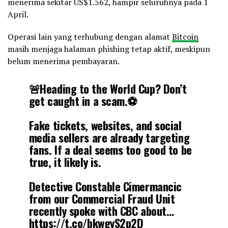
menerima sekitar US$1.562, hampir seluruhnya pada 1
April.
Operasi lain yang terhubung dengan alamat
Bitcoin
masih menjaga halaman phishing tetap aktif, meskipun
belum menerima pembayaran.
🚨Heading to the World Cup? Don’t
get caught in a scam.⚽
Fake tickets, websites, and social
media sellers are already targeting
fans. If a deal seems too good to be
true, it likely is.
Detective Constable Cimermancic
from our Commercial Fraud Unit
recently spoke with CBC about…
https://t.co/bkwgyS2p2D