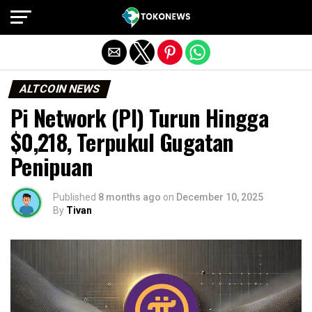
Exit mobile version
ALTCOIN NEWS
Pi Network (PI) Turun Hingga
$0,218, Terpukul Gugatan
Penipuan
Published
8 months ago
on
December 10, 2025
By
Tivan