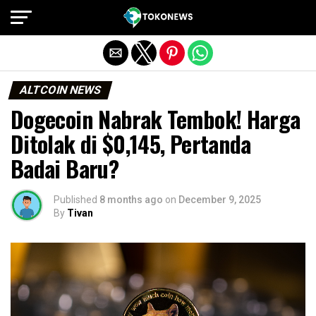
Exit mobile version
ALTCOIN NEWS
Dogecoin Nabrak Tembok! Harga
Ditolak di $0,145, Pertanda
Badai Baru?
Published
8 months ago
on
December 9, 2025
By
Tivan