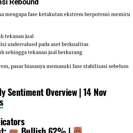
nsi Rebound
ma mengapa fase ketakutan ekstrem berpotensi memicu
ah tekanan jual
si undervalued pada aset berkualitas
uh sehingga tekanan jual berkurang
rem, pasar biasanya memasuki fase stabilisasi sebelum
ly Sentiment Overview | 14 Nov
s
icators
nt:
Bullish
62% |