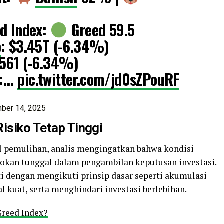
ed Index:
Greed 59.5
p
: $3.45T (-6.34%)
,561 (-6.34%)
e:…
pic.twitter.com/jd0sZPouRF
ber 14, 2025
Risiko Tetap Tinggi
l pemulihan, analis mengingatkan bahwa kondisi
atokan tunggal dalam pengambilan keputusan investasi.
ti dengan mengikuti prinsip dasar seperti akumulasi
l kuat, serta menghindari investasi berlebihan.
Greed Index?