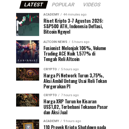
LATEST
POPULAR
VIDEOS
ACADEMY
44 minutes ago
Riset Kripto 3-7 Agustus 2026:
S&P500 ATH, Indonesia Deflasi,
Bitcoin Ngeyel
ALTCOIN NEWS
5 hours ago
Fusionist Melonjak 106%, Volume
Trading ACE Naik 1.577% di
Tengah Reli Altcoin
CRYPTO
5 hours ago
Harga Pi Network Turun 3,75%,
Aksi Ambil Untung Usai Reli Tekan
Pergerakan PI
CRYPTO
7 hours ago
Harga XRP Turun ke Kisaran
US$1,02, Terbebani Tekanan Pasar
dan Aksi Jual
ACADEMY
9 hours ago
110 Proyek Kripto Shutdown pada