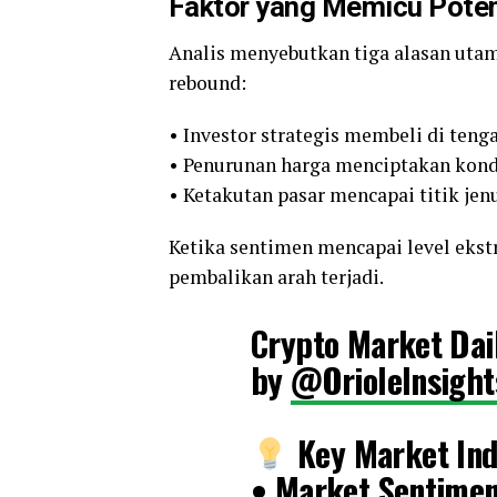
Faktor yang Memicu Pote
Analis menyebutkan tiga alasan uta
rebound:
• Investor strategis membeli di teng
• Penurunan harga menciptakan kondi
• Ketakutan pasar mencapai titik jen
Ketika sentimen mencapai level ekst
pembalikan arah terjadi.
Crypto Market Dai
by
@OrioleInsight
Key Market Ind
• Market Sentime