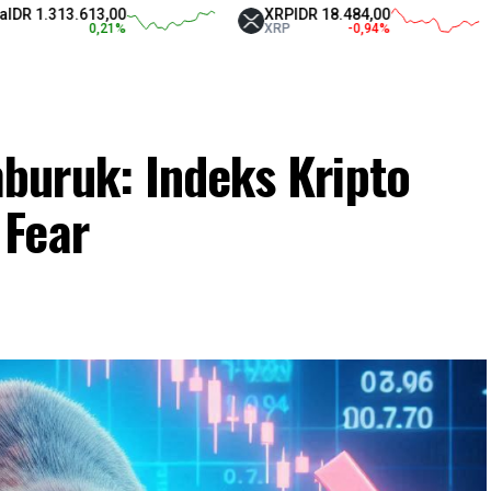
13.613,00
XRP
IDR 18.484,00
Tet
0,21
%
XRP
-0,94
%
USD
uruk: Indeks Kripto
 Fear