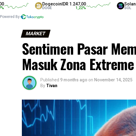
Dogecoin
IDR 1.247,00
Solana
IDR 1.3
DOGE
1,22
%
SOL
Powered By
MARKET
Sentimen Pasar Memb
Masuk Zona Extreme
Published
9 months ago
on
November 14, 2025
By
Tivan