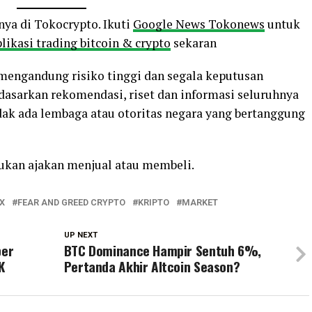
nya di Tokocrypto. Ikuti
Google News Tokonews
untuk
likasi trading bitcoin & crypto
sekaran
o mengandung risiko tinggi dan segala keputusan
rdasarkan rekomendasi, riset dan informasi seluruhnya
ak ada lembaga atau otoritas negara yang bertanggung
bukan ajakan menjual atau membeli.
X
FEAR AND GREED CRYPTO
KRIPTO
MARKET
UP NEXT
ber
BTC Dominance Hampir Sentuh 6%,
K
Pertanda Akhir Altcoin Season?