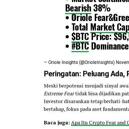
Bearish
38%
• Oriole Fear&Gre
• Total
Market Ca
•
$BTC
Price: $96
•
#BTC
Dominanc
— Oriole Insights (@OrioleInsights)
Novem
Peringatan: Peluang Ada, 
Meski berpotensi menjadi sinyal awa
Extreme Fear
tidak bisa dijadikan p
Investor disarankan tetap berhati-ha
bertahap, fokus pada aset fundamenta
Baca juga:
Apa Itu Crypto Fear and 