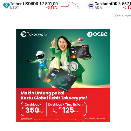
her USDt
IDR 17.801,00
Cardano
IDR 3.567,00
T
-0,13
%
ADA
-0,17
%
Disclaimer