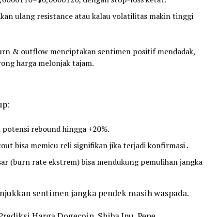
kan ulang resistance atau kalau volatilitas makin tinggi
burn & outflow menciptakan sentimen positif mendadak,
orong harga melonjak tajam.
up:
potensi rebound hingga +20%.
ut bisa memicu reli signifikan jika terjadi konfirmasi .
sar (burn rate ekstrem) bisa mendukung pemulihan jangka
njukkan sentimen jangka pendek masih waspada.
rediksi Harga Dogecoin, Shiba Inu, Pepe