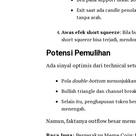
Exit saat ada candle penola
tanpa arah.
Awas efek short squeeze
: Bila 
short squeeze bisa terjadi, mend
Potensi Pemulihan
Ada sinyal optimis dari technical set
Pola
double-bottom
menunjukkan 
Bullish triangle dan channel breako
Selain itu, penghapusan token be
menengah.
Namun, faktanya outflow besar menu
Baca Juga:
Pergerakan Meme Coin: P