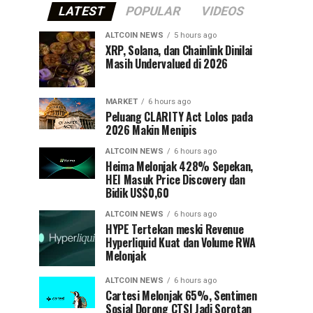
LATEST
POPULAR
VIDEOS
ALTCOIN NEWS
5 hours ago
XRP, Solana, dan Chainlink Dinilai
Masih Undervalued di 2026
MARKET
6 hours ago
Peluang CLARITY Act Lolos pada
2026 Makin Menipis
ALTCOIN NEWS
6 hours ago
Heima Melonjak 428% Sepekan,
HEI Masuk Price Discovery dan
Bidik US$0,60
ALTCOIN NEWS
6 hours ago
HYPE Tertekan meski Revenue
Hyperliquid Kuat dan Volume RWA
Melonjak
ALTCOIN NEWS
6 hours ago
Cartesi Melonjak 65%, Sentimen
Sosial Dorong CTSI Jadi Sorotan