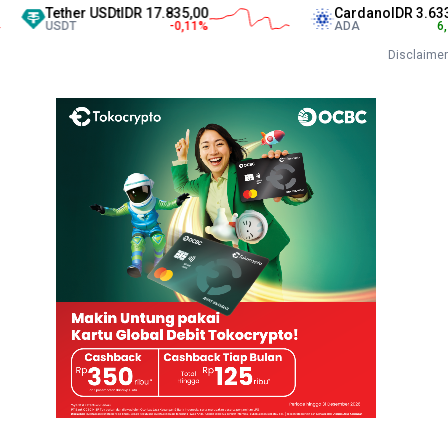
Tether USDt
IDR 17.835,00
Cardano
IDR 3.633,00
USDT
-0,11
%
ADA
6,76
%
Disclaimer