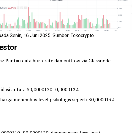
ada Senin, 16 Juni 2025. Sumber: Tokocrypto.
estor
us
: Pantau data burn rate dan outflow via Glassnode,
lidasi antara $0,0000120–0,0000122.
a harga menembus level psikologis seperti $0,0000132–
0,0000110–$0,0000120, dengan stop-loss ketat.