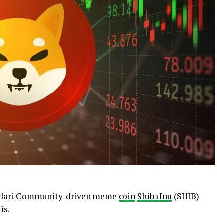
 dari Community-driven meme
coin
Shiba Inu
(SHIB)
is.