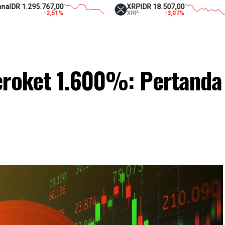
1.295.767,00
XRP
IDR 18.507,00
-2,51
%
XRP
-3,07
%
eroket 1.600%: Pertanda