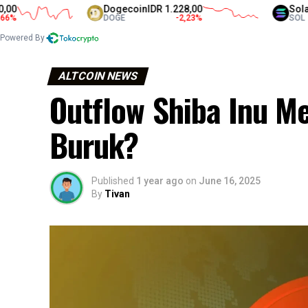
Dogecoin
IDR 1.228,00
Solana
IDR 
DOGE
-2,23
%
SOL
Powered By
ALTCOIN NEWS
Outflow Shiba Inu M
Buruk?
Published
1 year ago
on
June 16, 2025
By
Tivan