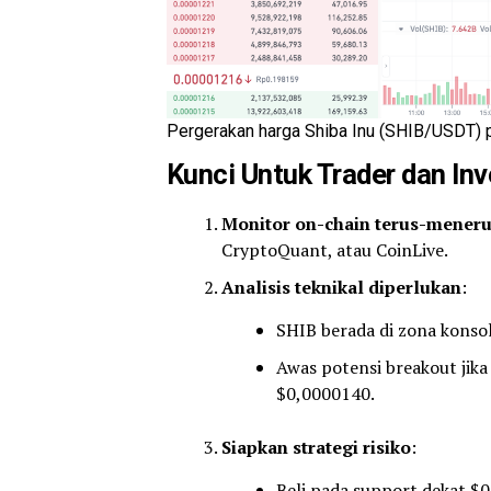
Pergerakan harga Shiba Inu (SHIB/USDT) p
Kunci Untuk Trader dan Inv
Monitor on-chain terus-mener
CryptoQuant, atau CoinLive.
Analisis teknikal diperlukan
:
SHIB berada di zona konso
Awas potensi breakout jik
$0,0000140.
Siapkan strategi risiko
:
Beli pada support dekat $