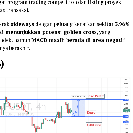
agai program trading competition dan listing proyek
as transaksi.
gerak
sideways
dengan peluang kenaikan sekitar
3,96%
ai menunjukkan potensi golden cross
, yang
endek, namun
MACD masih berada di area negatif
ya berakhir.
)