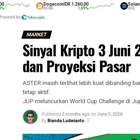
Dogecoin
IDR 1.260,00
Solana
IDR 1.
DOGE
1,69
%
SOL
Powered By
MARKET
Sinyal Kripto 3 Juni 
dan Proyeksi Pasar
ASTER masih terlihat lebih kuat dibanding b
tetap aktif.
JUP meluncurkan World Cup Challenge di Jup
Published
2 months ago
on
June 3, 2026
By
Bianda Ludwianto