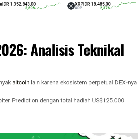
352.843,00
XRP
IDR 18.485,00
Te
3,69
%
XRP
2,37
%
US
2026: Analisis Teknikal
anyak
altcoin
lain karena ekosistem perpetual DEX-nya
iter Prediction dengan total hadiah US$125.000.