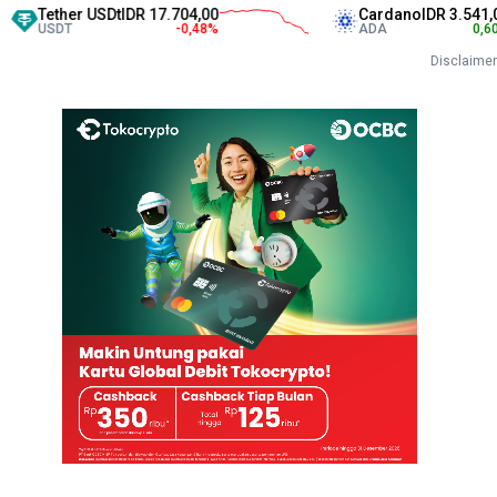
ther USDt
IDR 17.704,00
Cardano
IDR 3.541,00
DT
-0,48
%
ADA
0,60
%
Disclaimer