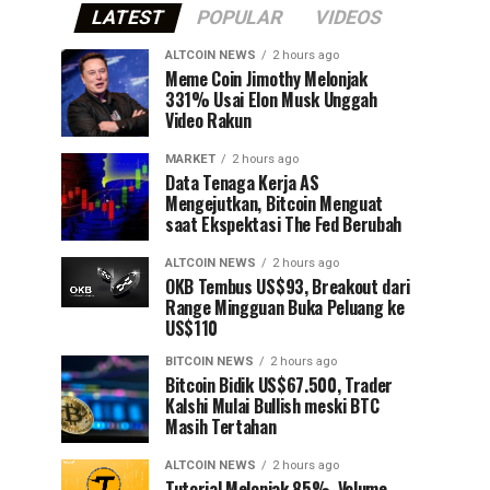
LATEST
POPULAR
VIDEOS
ALTCOIN NEWS
2 hours ago
Meme Coin Jimothy Melonjak
331% Usai Elon Musk Unggah
Video Rakun
MARKET
2 hours ago
Data Tenaga Kerja AS
Mengejutkan, Bitcoin Menguat
saat Ekspektasi The Fed Berubah
ALTCOIN NEWS
2 hours ago
OKB Tembus US$93, Breakout dari
Range Mingguan Buka Peluang ke
US$110
BITCOIN NEWS
2 hours ago
Bitcoin Bidik US$67.500, Trader
Kalshi Mulai Bullish meski BTC
Masih Tertahan
ALTCOIN NEWS
2 hours ago
Tutorial Melonjak 85%, Volume