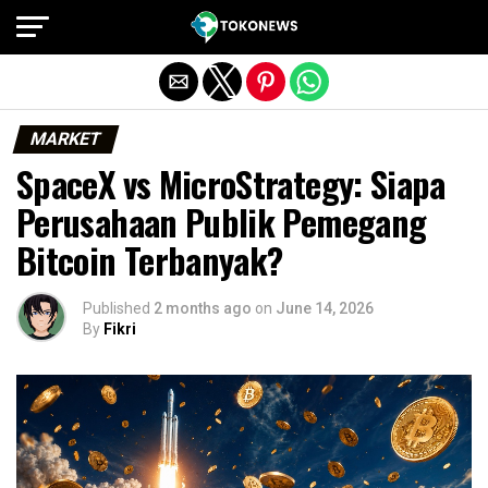
Exit mobile version
MARKET
SpaceX vs MicroStrategy: Siapa
Perusahaan Publik Pemegang
Bitcoin Terbanyak?
Published
2 months ago
on
June 14, 2026
By
Fikri