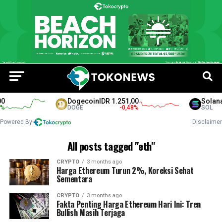
Dogecoin
IDR 1.251,00
Solana
I
DOGE
-0,48
%
SOL
Powered By
Disclaimer
All posts tagged "eth"
CRYPTO
3 months ago
Harga Ethereum Turun 2%, Koreksi Sehat
Sementara
CRYPTO
3 months ago
Fakta Penting Harga Ethereum Hari Ini: Tren
Bullish Masih Terjaga