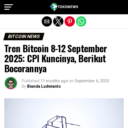
Exit mobile version
BITCOIN NEWS
Tren Bitcoin 8-12 September
2025: CPI Kuncinya, Berikut
Bocorannya
Published
11 months ago
on
September 6, 2025
By
Bianda Ludwianto