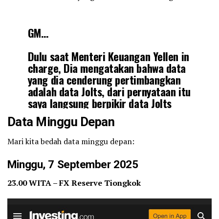
GM…
Dulu saat Menteri Keuangan Yellen in
charge, Dia mengatakan bahwa data
yang dia cenderung pertimbangkan
adalah data Jolts, dari pernyataan itu
saya langsung berpikir data Jolts
adalah data yang bisa dimanipulasi.
Data Minggu Depan
Semenjak itu setiap baca data Jolts
selalu saya inverse dan…
Mari kita bedah data minggu depan:
https://t.co/H41TqymFSL
Minggu, 7 September 2025
— Hoteliercrypto (@hoteliercrypto)
September 4, 2025
23.00 WITA – FX Reserve Tiongkok