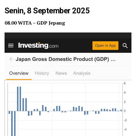
Tiongkok mengarahkan dunia untuk
beli Emas.
Senin, 8 September 2025
08.00 WITA – GDP Jepang
Namun AS adalah pemilik Emas
terbesar didunia…
— Hoteliercrypto (@hoteliercrypto)
September 6, 2025