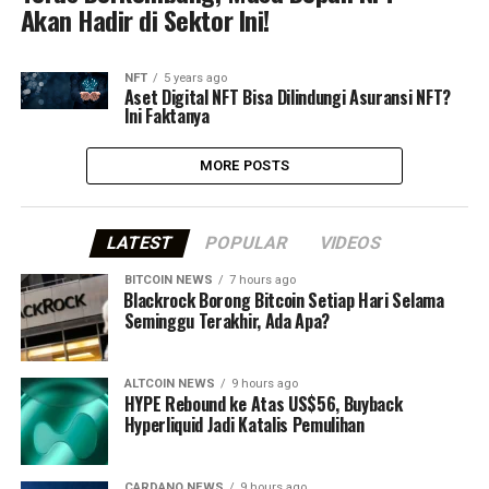
Akan Hadir di Sektor Ini!
NFT
5 years ago
Aset Digital NFT Bisa Dilindungi Asuransi NFT?
Ini Faktanya
MORE POSTS
LATEST
POPULAR
VIDEOS
BITCOIN NEWS
7 hours ago
⁠Blackrock Borong Bitcoin Setiap Hari Selama
Seminggu Terakhir, Ada Apa?
ALTCOIN NEWS
9 hours ago
HYPE Rebound ke Atas US$56, Buyback
Hyperliquid Jadi Katalis Pemulihan
CARDANO NEWS
9 hours ago