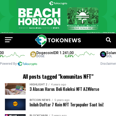
Dogecoin
IDR 1.241,00
Solana
I
DOGE
0,49
%
SOL
Powered By
Disclaimer
All posts tagged "komunitas NFT"
HIGHLIGHT 2
4 years ago
3 Alasan Harus Beli Koleksi NFT AZNVerse
BITCOIN NEWS
5 years ago
Inilah Daftar 7 Koin NFT Terpopuler Saat Ini!
BLOCKCHAIN
5 years ago