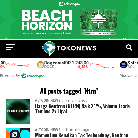
00
Dogecoin
IDR 1.243,00
Solan
%
DOGE
-0,48
%
SOL
Powered By
Disclaimer
All posts tagged "Ntrn"
ALTCOIN NEWS
7 months ago
Harga Neutron (NTRN) Naik 21%, Volume Trade
Tembus 2x Lipat
ALTCOIN NEWS
11 months ago
Momentum Kenaikan Tak Terbendung, Neutron