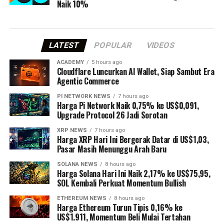
Naik 10%
LATEST
POPULAR
VIDEOS
ACADEMY
5 hours ago
Cloudflare Luncurkan AI Wallet, Siap Sambut Era
Agentic Commerce
PI NETWORK NEWS
7 hours ago
Harga Pi Network Naik 0,75% ke US$0,091,
Upgrade Protocol 26 Jadi Sorotan
XRP NEWS
7 hours ago
Harga XRP Hari Ini Bergerak Datar di US$1,03,
Pasar Masih Menunggu Arah Baru
SOLANA NEWS
8 hours ago
Harga Solana Hari Ini Naik 2,17% ke US$75,95,
SOL Kembali Perkuat Momentum Bullish
ETHEREUM NEWS
8 hours ago
Harga Ethereum Turun Tipis 0,16% ke
US$1.911, Momentum Beli Mulai Tertahan