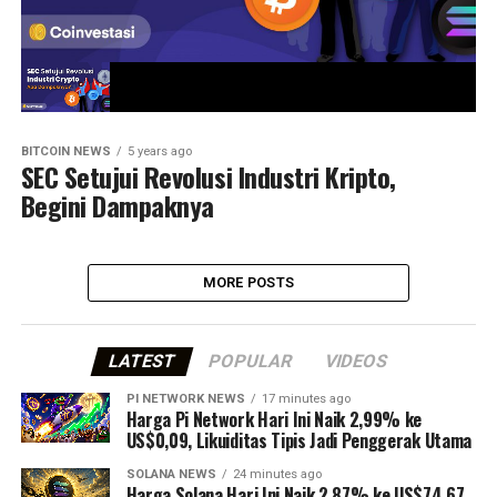
BITCOIN NEWS
5 years ago
SEC Setujui Revolusi Industri Kripto,
Begini Dampaknya
MORE POSTS
LATEST
POPULAR
VIDEOS
PI NETWORK NEWS
17 minutes ago
Harga Pi Network Hari Ini Naik 2,99% ke
US$0,09, Likuiditas Tipis Jadi Penggerak Utama
SOLANA NEWS
24 minutes ago
Harga Solana Hari Ini Naik 2,87% ke US$74,67,