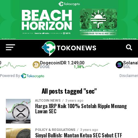
Dogecoin
IDR 1.249,00
Solana
ID
DOGE
1,38
%
SOL
Powered By
Disclaimer
All posts tagged "sec"
ALTCOIN NEWS
3 years ago
Harga XRP Naik 100% Setelah Ripple Menang
Lawan SEC
POLICY & REGULATIONS
3 years ago
Sinyal Bullish: Mantan Ketua SEC Sebut ETF