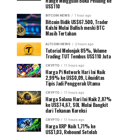
Range Mingguan Buka Peluang ke
US$110
BITCOIN NEWS
1 hour ago
Bitcoin Bidik US$67.500, Trader
Kalshi Mulai Bullish meski BTC
Masih Tertahan
ALTCOIN NEWS
2 hours ago
Tutorial Melonjak 85%, Volume
Trading TUT Tembus US$110 Juta
CRYPTO
11 hours ago
Harga Pi Network Hari Ini Naik
2,99% ke US$0,09, Likuiditas
Tipis Jadi Penggerak Utama
CRYPTO
11 hours ago
Harga Solana Hari Ini Naik 2,87%
ke US$74,67, SOL Mulai Bangkit
dari Tekanan Koreksi
CRYPTO
11 hours ago
Harga XRP Naik 1,71% ke
US$1,03, Rebound Setelah