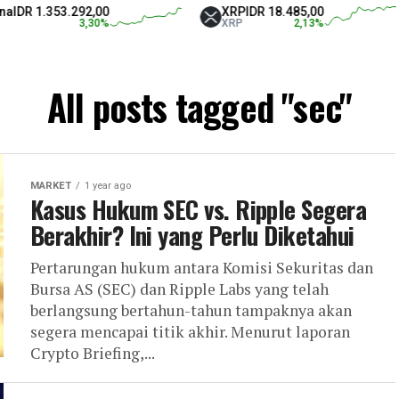
3.292,00
XRP
IDR 18.485,00
Teth
3,30
%
XRP
2,13
%
USD
All posts tagged "sec"
MARKET
1 year ago
Kasus Hukum SEC vs. Ripple Segera
Berakhir? Ini yang Perlu Diketahui
Pertarungan hukum antara Komisi Sekuritas dan
Bursa AS (SEC) dan Ripple Labs yang telah
berlangsung bertahun-tahun tampaknya akan
segera mencapai titik akhir. Menurut laporan
Crypto Briefing,...