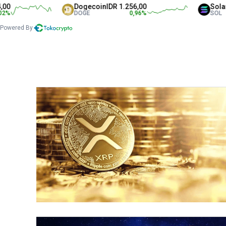
Dogecoin
IDR 1.256,00
Solana
IDR 1.35
DOGE
0,96
%
SOL
Powered By