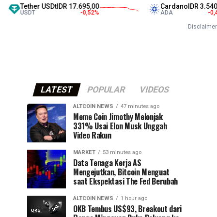
er USDt
IDR 17.695,00
Cardano
IDR 3.540,00
T
-0,52
%
ADA
-0,45
%
Disclaimer
LATEST
POPULAR
VIDEOS
ALTCOIN NEWS
47 minutes ago
Meme Coin Jimothy Melonjak
331% Usai Elon Musk Unggah
Video Rakun
MARKET
53 minutes ago
Data Tenaga Kerja AS
Mengejutkan, Bitcoin Menguat
saat Ekspektasi The Fed Berubah
ALTCOIN NEWS
1 hour ago
OKB Tembus US$93, Breakout dari