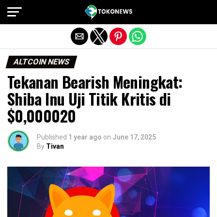
Exit mobile version
ALTCOIN NEWS
Tekanan Bearish Meningkat:
Shiba Inu Uji Titik Kritis di
$0,000020
Published
1 year ago
on
June 17, 2025
By
Tivan